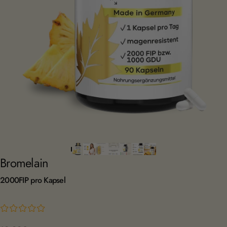
Bromelain
2000FIP
pro
Kapsel
¤
¤
¤
¤
¤