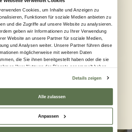
e Webseite verwendet Cookies
drei bis sechs Monate. Die praktische Kapselform erleichtert
verwenden Cookies, um Inhalte und Anzeigen zu
die Dosierung und passt ideal zu einer bewussten
onalisieren, Funktionen für soziale Medien anbieten zu
Ernährungsweise.
en und die Zugriffe auf unsere Website zu analysieren.
rdem geben wir Informationen zu Ihrer Verwendung
rer Website an unsere Partner für soziale Medien,
ung und Analysen weiter. Unsere Partner führen diese
rmationen möglicherweise mit weiteren Daten
mmen, die Sie ihnen bereitgestellt haben oder die sie
ahmen Ihrer Nutzung der Dienste gesammelt haben.
Details zeigen
Hier für dich:
10%-Willkommensrabatt
Jetzt anmelden & Rabatt abholen ⬇️
Alle zulassen
Email
ANMELDEN & 10% SPAREN
Anpassen
Mit der Anmeldung akzeptierst du unsere
Datenschutzerklärung
.