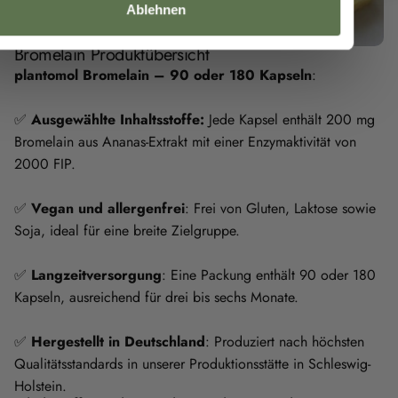
Ablehnen
Bromelain Produktübersicht
plantomol Bromelain – 90 oder 180 Kapseln
:
✅
Ausgewählte Inhaltsstoffe:
Jede Kapsel enthält 200 mg
Bromelain aus Ananas-Extrakt mit einer Enzymaktivität von
2000 FIP.
✅
Vegan und allergenfrei
: Frei von Gluten, Laktose sowie
Soja, ideal für eine breite Zielgruppe.
✅
Langzeitversorgung
: Eine Packung enthält 90 oder 180
Kapseln, ausreichend für drei bis sechs Monate.
✅
Hergestellt in Deutschland
: Produziert nach höchsten
Qualitätsstandards in unserer Produktionsstätte in Schleswig-
Holstein.