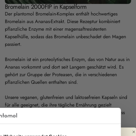
Bromelain 2000FIP in Kapselform
Der plantomol Bromelain-Komplex enthält hochwertiges
Bromelain aus Ananas-Extrakt. Diese Rezeptur kombiniert
pflanzliche Enzyme mit einer magensaftresistenten
Kapselhülle, sodass das Bromelain unbeschadet den Magen
passiert.
Bromelain ist ein proteolytisches Enzym, das von Natur aus in
Ananas vorkommt und dort seit Langem geschätzt wird. Es
gehört zur Gruppe der Proteasen, die in verschiedenen
pflanzlichen Quellen enthalten sind.
Unsere veganen, glutenfreien und laktosefreien Kapseln sind
für alle geeignet, die ihre tägliche Ernährung gezielt
ergänzen möchten. Die Rezeptur wurde so entwickelt, dass
sie sich leicht in den Alltag integrieren lässt.
Eine Packung enthält 90 oder 180 Kapseln, ausreichend für