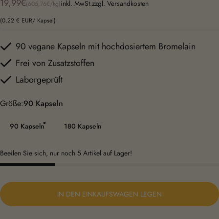
Grundpreis
19,99€
inkl. MwSt.zzgl.
Versandkosten
(605,76€
/
kg)
pro
(0,22 € EUR/ Kapsel)
90 vegane Kapseln mit hochdosiertem Bromelain
Frei von Zusatzstoffen
Laborgeprüft
Größe
Größe:
90 Kapseln
90 Kapseln
180 Kapseln
Beeilen Sie sich, nur noch 5 Artikel auf Lager!
IN DEN EINKAUFSWAGEN LEGEN